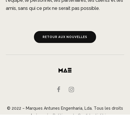
l’équipe, le personnel, les partenaires, les clients et les
amis, sans qui ce prix ne serait pas possible.
RETOUR AUX NOUVELLES
© 2022 – Marques Antunes Engenharia, Lda. Tous les droits
sont réservés.
Politique de Confidentialité
Conception et site web par
1000olhos
.