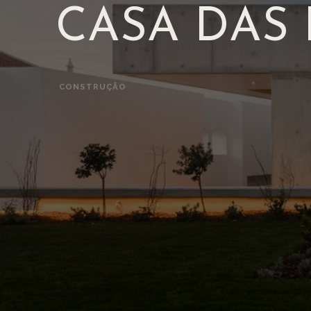
C
A
S
A
D
A
S
CONSTRUÇÃO
EXPLORAR PROJETO